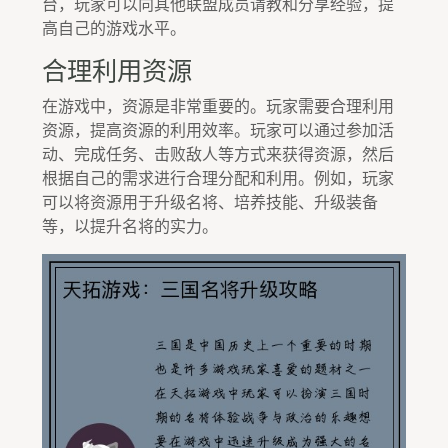
台，玩家可以向其他联盟成员请教和分享经验，提
高自己的游戏水平。
合理利用资源
在游戏中，资源是非常重要的。玩家需要合理利用
资源，提高资源的利用效率。玩家可以通过参加活
动、完成任务、击败敌人等方式来获得资源，然后
根据自己的需求进行合理分配和利用。例如，玩家
可以将资源用于升级名将、培养技能、升级装备
等，以提升名将的实力。