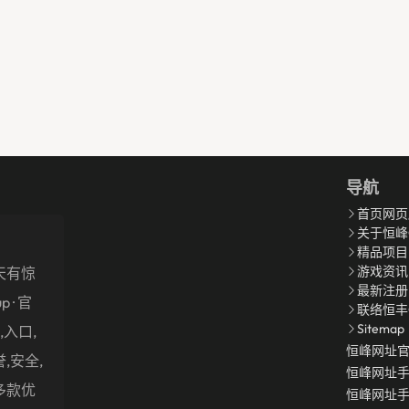
导航
首页网页
关于恒峰
精品项目
游戏资讯
天有惊
最新注册
up · 官
联络恒丰
Sitemap
入口,
恒峰网址
,安全,
恒峰网址
多款优
恒峰网址