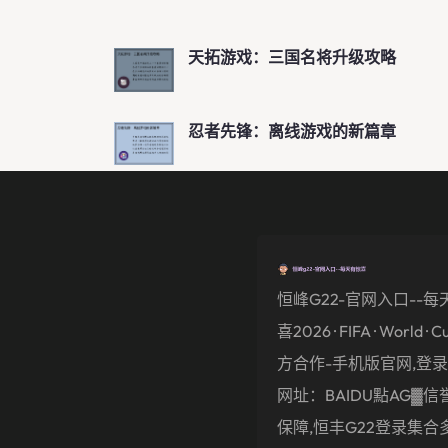
天拓游戏：三国名将升级攻略
忍者先锋：离线游戏的新篇章
恒峰g22-官网入口--每
喜2026 · FIFA · World · C
方合作-手机版官网,登录,
网址：BAIDU點AG▓信誉
保障,恒丰g22登录集合