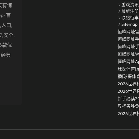
游戏资讯
天有惊
最新注册
up · 官
联络恒丰
Sitemap
入口,
恒峰网址
,安全,
恒峰网址
多款优
恒峰网址
恒峰网址W
盖经典
恒峰网址a
球探体育|
播|球探体
2026世界
2026世
新手必读2
界杯买胜
2026世