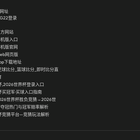
网址
g22登录
官方网站
手机版入口
手机版官网
eb网页版
pp下载地址
足球比分_篮球比分_即时比分直
育
杯,2026世界杯登录入口
界杯买冠军·买球入口指南
026世界杯胜负竞猜→2026世
负夺冠热门与冠军赔率解析
界杯竞猜平台—竞猜玩法解析