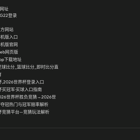
网址
g22登录
官方网站
手机版入口
手机版官网
eb网页版
pp下载地址
足球比分_篮球比分_即时比分直
育
杯,2026世界杯登录入口
界杯买冠军·买球入口指南
026世界杯胜负竞猜→2026世
负夺冠热门与冠军赔率解析
界杯竞猜平台—竞猜玩法解析