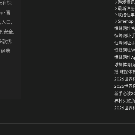
游戏资讯
天有惊
最新注册
up · 官
联络恒丰
Sitemap
入口,
恒峰网址
,安全,
恒峰网址
多款优
恒峰网址
恒峰网址W
盖经典
恒峰网址a
球探体育|
播|球探体
2026世界
2026世
新手必读2
界杯买胜
2026世