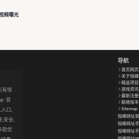
视频曝光
导航
首页网页
关于恒峰
精品项目
游戏资讯
天有惊
最新注册
up · 官
联络恒丰
Sitemap
入口,
恒峰网址
,安全,
恒峰网址
多款优
恒峰网址
恒峰网址W