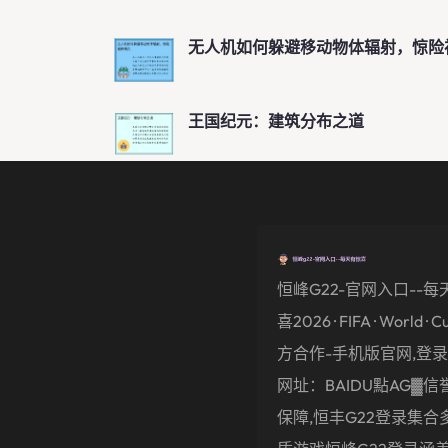
无人机如何躲避移动物体辐射，惊险
王国纪元：建筑分布之道
恒峰g22-官网入口--每
喜2026 · FIFA · World · C
方合作-手机版官网,登录,
网址：BAIDU點AG▓信誉
保障,恒丰g22登录集合