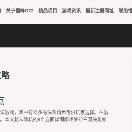
口
关于恒峰g22
精品项目
游戏资讯
最新注册网址
联络恒
攻略
点
演游戏，其中有众多的侠客角色可供玩家选择。在游
。本文将从随机的8个方面详细阐述梦幻三国侠客如